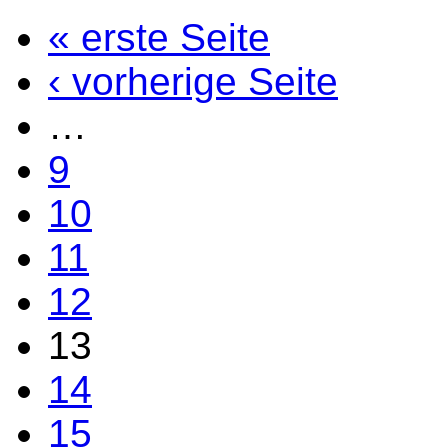
« erste Seite
‹ vorherige Seite
…
9
10
11
12
13
14
15